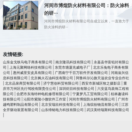
河间市博煊防火材料有限公司：防火涂料
的研···
河间市博煊防火材料有限公司自成立以来，一直致力于
防火涂料的研···
友情链接:
山东金戈铁马电子商务有限公司
|
南京隆讯科技有限公司
|
永嘉县华富铅封有限公
司
|
上海元聚网络科技有限公司
|
东莞市塘厦兆威电子厂
|
北京乐兔电子商务有限
公司
|
惠州威里安皮具有限公司
|
广西南宁千百万软件开发有限公司
|
河南渝兴信
息科技有限公司
|
北京枫火石油科技有限公司
|
阿鲁科尔沁旗天溢农业专业合作社
|
北京品泉商贸有限公司
|
济宁慧创科贸有限公司
|
西安市新城区牧之摄影店
|
重
庆市万州区先行驾校有限责任公司
|
深圳炬目科技有限公司
|
六安蓝鸟装饰工程有
限公司
|
合肥市东海特种电机修理有限公司
|
宁夏梦凡工贸有限公司
|
桂林趣读科
技有限公司
|
沁阳市紫陵小微软件工作室
|
河间市博煊防火材料有限公司
|
广州市
越鸣塑料制品有限公司
|
北京安瑞欣科技有限公司
|
上海缤纷物流有限公司
|
江苏
全开驱动装置有限公司
|
山东缔铭电力科技有限公司
|
武汉美特瑞斯科技有限公司
|